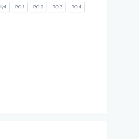
lly4
RO 1
RO 2
RO 3
RO 4