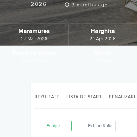
2026
3 months ago
Maramures
Harghita
27 Mar 2026
24 Apr 2026
Ramnicu Valcea
Bacau
25 Sep 2026
17 Oct 2026
REZULTATE
LISTA DE START
PENALIZARI
Echipe
Echipe Raliu