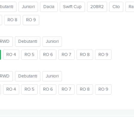
butanti
Juniori
Dacia
Swift Cup
208R2
Clio
Ra
RO 8
RO 9
2RWD
Debutanti
Juniori
RO 4
RO 5
RO 6
RO 7
RO 8
RO 9
2RWD
Debutanti
Juniori
RO 4
RO 5
RO 6
RO 7
RO 8
RO 9