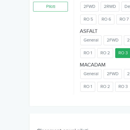
Piloti
2FWD
2RWD
De
RO 5
RO 6
RO 7
ASFALT
General
2FWD
RO 1
RO 2
RO 3
MACADAM
General
2FWD
RO 1
RO 2
RO 3