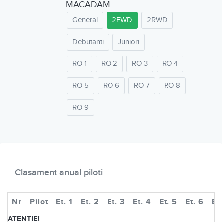
MACADAM
General
2FWD
2RWD
Debutanti
Juniori
RO 1
RO 2
RO 3
RO 4
RO 5
RO 6
RO 7
RO 8
RO 9
Clasament anual piloti
Nr
Pilot
Et. 1
Et. 2
Et. 3
Et. 4
Et. 5
Et. 6
Et
ATENTIE!