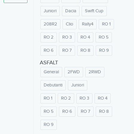
Juniori
Dacia
Swift Cup
208R2
Clio
Rally4
RO 1
RO 2
RO 3
RO 4
RO 5
RO 6
RO 7
RO 8
RO 9
ASFALT
General
2FWD
2RWD
Debutanti
Juniori
RO 1
RO 2
RO 3
RO 4
RO 5
RO 6
RO 7
RO 8
RO 9