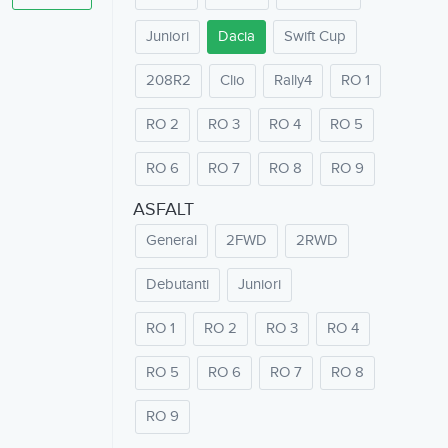
Juniori
Dacia
Swift Cup
208R2
Clio
Rally4
RO 1
RO 2
RO 3
RO 4
RO 5
RO 6
RO 7
RO 8
RO 9
ASFALT
General
2FWD
2RWD
Debutanti
Juniori
RO 1
RO 2
RO 3
RO 4
RO 5
RO 6
RO 7
RO 8
RO 9