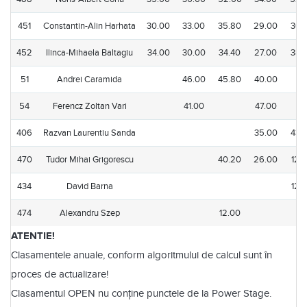
451
Constantin-Alin Harhata
30.00
33.00
35.80
29.00
36.
452
Ilinca-Mihaela Baltagiu
34.00
30.00
34.40
27.00
38.
51
Andrei Caramida
46.00
45.80
40.00
54
Ferencz Zoltan Vari
41.00
47.00
406
Razvan Laurentiu Sanda
35.00
43.
470
Tudor Mihai Grigorescu
40.20
26.00
12.
434
David Barna
12.
474
Alexandru Szep
12.00
ATENTIE!
Clasamentele anuale, conform algoritmului de calcul sunt în
proces de actualizare!
Clasamentul OPEN nu conține punctele de la Power Stage.