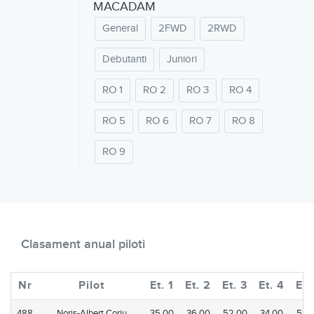
MACADAM
General
2FWD
2RWD
Debutanti
Juniori
RO 1
RO 2
RO 3
RO 4
RO 5
RO 6
RO 7
RO 8
RO 9
Clasament anual piloti
Nr
Pilot
Et. 1
Et. 2
Et. 3
Et. 4
Et.
488
Noris-Albert Coriu
35.00
36.00
52.00
34.00
52.